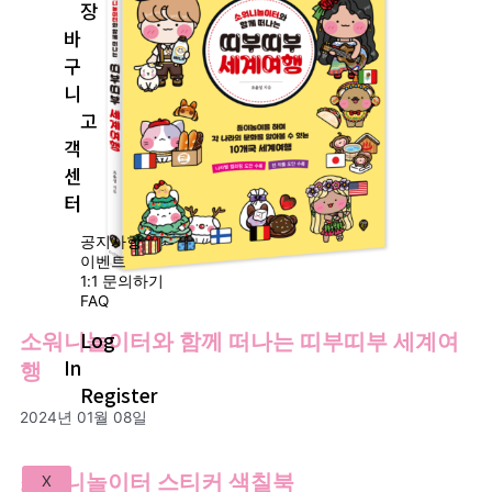
장
바
구
니
고
객
센
터
공지사항
이벤트
1:1 문의하기
FAQ
Log
소워니놀이터와 함께 떠나는 띠부띠부 세계여
In
행
Register
2024년 01월 08일
소워니놀이터 스티커 색칠북
X