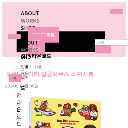
ABOUT
WORKS
SHOP
만들기 키트
굿즈
ABOUT
도서
WORKS
도안 다운로드
SHOP
만들기 키트
굿즈
소워니놀이터 달콤하우스 스퀴시북
도서
X
2024년 01월 09일
도
안
다
운
로
드