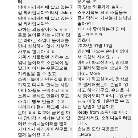
운겨울..ㅋ
터
딱 맞는 와플가게 놀이~
남미 파리과이에 살고 있는 7
스퀴시북도 크고 소품들도
살 라하입니다^^ 라하
...More
큼지막해서 가져놀기 넘넘넘
남미 파리과이에 살고 있는 7
좋아요!!
살 라하입니다^^
제가 더 좋아하는건 안 비
라하는 외동딸이에요 ㅎㅎ
밀...ㅋㅋㅋㅋ
홀로 놀이를 하는 시간이 많
임초아
은 라하는 소워니 놀이터를
2023년 01월 10일
만나 심심하지 않게 사부작
영상에 나오는 손님이 없어
사부작 합니다 ㅎㅎ
서 속상해 하네요 ㅠㅠ
가위가 서툴렀던 라하는 소
아이가 하고싶어서, 영상보
워니 놀이터로 소근육이 발
고 결제해줬는데 손님이 없
달되어 이제는 수준급으로
다고
...More
가위질을 할 수 있고
아이가 하고싶어서, 영상보
소워니놀이터 만든것을 항상
고 결제해줬는데 손님이 없
가지고 다니며 만나는 사람
다고 하더라구요. 손님을 다
마다 와플도 구워주고 ㅎㅎ
시 찾아보려고 하니... 없구요
소워니 분식도 만들어 주고
ㅠㅠ 어떻게 다운받을 수 있
소워니 빵도 만들어 주고
는 방법이 없을까요
파라과이 현지 학교에 다니
Reply from
소워니놀이터
:
는데 ㅎㅎ 학교에 금요일 마
안녕하세요. 소워니놀이터입
다 장난감 가져가는 날이 있
니다.
어요 소워니놀이터를 많이
손님은 도안 다운로드
가져가서 파라과이 친구들과
...More
함께 놀아요 ㅎㅎ