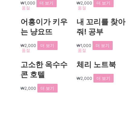
₩
1,000
더 보기
₩
2,000
더 보기
품절
품절
어흥이가 키우
내 꼬리를 찾아
는 냥요뜨
줘! 공부
₩
2,000
더 보기
₩
1,000
더 보기
품절
품절
고소한 옥수수
체리 노트북
콘 호텔
₩
2,000
더 보기
₩
2,000
더 보기