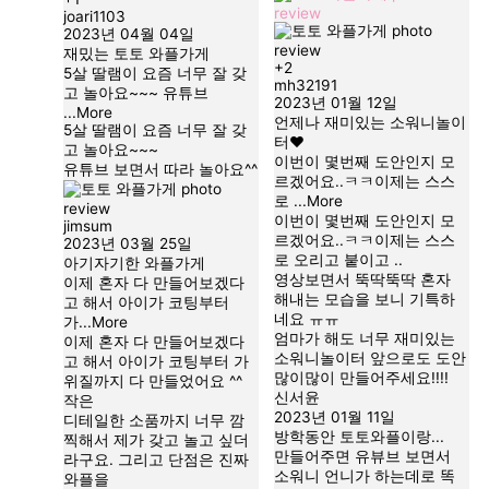
joari1103
2023년 04월 04일
재밌는 토토 와플가게
+2
5살 딸램이 요즘 너무 잘 갖
mh32191
고 놀아요~~~ 유튜브
2023년 01월 12일
...More
언제나 재미있는 소워니놀이
5살 딸램이 요즘 너무 잘 갖
터
고 놀아요~~~
이번이 몇번째 도안인지 모
유튜브 보면서 따라 놀아요^^
르겠어요..ㅋㅋ이제는 스스
로
...More
이번이 몇번째 도안인지 모
jimsum
르겠어요..ㅋㅋ이제는 스스
2023년 03월 25일
로 오리고 붙이고 ..
아기자기한 와플가게
영상보면서 뚝딱뚝딱 혼자
이제 혼자 다 만들어보겠다
해내는 모습을 보니 기특하
고 해서 아이가 코팅부터
네요 ㅠㅠ
가
...More
엄마가 해도 너무 재미있는
이제 혼자 다 만들어보겠다
소워니놀이터 앞으로도 도안
고 해서 아이가 코팅부터 가
많이많이 만들어주세요!!!!
위질까지 다 만들었어요 ^^
신서윤
작은
2023년 01월 11일
디테일한 소품까지 너무 깜
방학동안 토토와플이랑...
찍해서 제가 갖고 놀고 싶더
만들어주면 유뷰브 보면서
라구요. 그리고 단점은 진짜
소워니 언니가 하는데로 똑
와플을