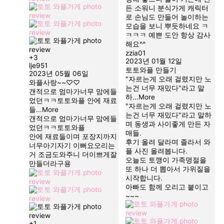
든 소워니 분식가게 캐릭터
로 손님도 만들어 놀이하는
모습을 보니 뿌듯하네요 ㅋ
ㅋㅋㅋ 예쁜 도안 항상 감사
해요^^
zzia01
+3
2023년 01월 12일
lje951
토토와플 만들기
2023년 05월 06일
"자르는게 오래 걸렸지만 노
와플사랑~~♡♡
는건 너무 재밌다"라고 말
갠적으로 엄마가너무 맘에들
하
...More
었던ㅋㅋ토토와플 안에 재료
"자르는게 오래 걸렸지만 노
들
...More
는건 너무 재밌다"라고 말하
갠적으로 엄마가너무 맘에들
며 동생과 사이좋게 만든 자
었던ㅋㅋ토토와플
매들.
안에 재료들이며 포장지까지
후기 올려 달라며 졸라서 와
너무아기자기 이뻐요오리는
플 사진 올려봅니다.
거 조금도와주니 더이쁘게잘
오늘도 토깽이 가족명절을
만들더라구용
또 하나 더 뽑아서 가위질을
시작합니다.
아빠도 함께 오리고 붙이고
~~~
+1