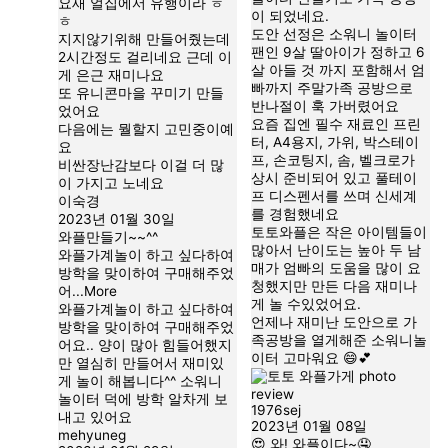
요새 얼집에서 유행이라 ㅎ
이 되었네요.
ㅎ
도안 선정은 소워니 놀이터
지지않기위해 만들어줬는데
팬인 9살 딸아이가 정하고 6
2시간정도 걸리네요 근데 이
살 아들 것 까지 포함해서 엄
게 은근 재미나요
빠까지 주말가족 공방으로
또 유니콘마을 꾸미기 만들
반나절이 훅 가버렸어요
었어요
요즘 집엔 필수 재료인 프린
다음에는 뭘할지 고민중이예
터, A4용지, 가위, 박스테이
요
프, 손코팅지, 솜, 벨크로가
비싼장난감보다 이걸 더 많
상시 준비되어 있고 풀테이
이 가지고 노네요
프 디스펜서를 쓰며 신세계
이숙경
를 경험했네요
2023년 01월 30일
토토와플은 작은 아이템들이
와플만들기~~^^
많아서 난이도는 높아 두 남
와플가계놀이 하고 싶다하여
매가 엄빠의 도움을 많이 요
방학을 맞이하여 구매해주었
청했지만 만든 다음 재미나
어
...More
게 놀 수있었어요.
와플가계놀이 하고 싶다하여
언제나 재미난 도안으로 가
방학을 맞이하여 구매해주었
족공방을 열게해준 소워니놀
어요.. 양이 많아 힘들어했지
이터 고마워요
만 열심히 만들어서 재미있
게 놀이 해봅니다^^ 소워니
놀이터 덕에 방학 알차게 보
1976sej
내고 있어요
2023년 01월 08일
mehyuneg
와! 와플이다~