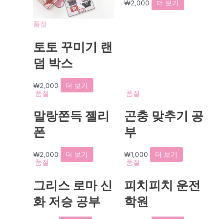
₩
2,000
더 보기
품절
토토 꾸미기 랜
덤 박스
₩
2,000
더 보기
품절
품절
말랑쫀득 젤리
곤충 맞추기 공
폰
부
₩
2,000
더 보기
₩
1,000
더 보기
품절
품절
그리스 로마 신
피치피치 운전
화 저승 공부
학원