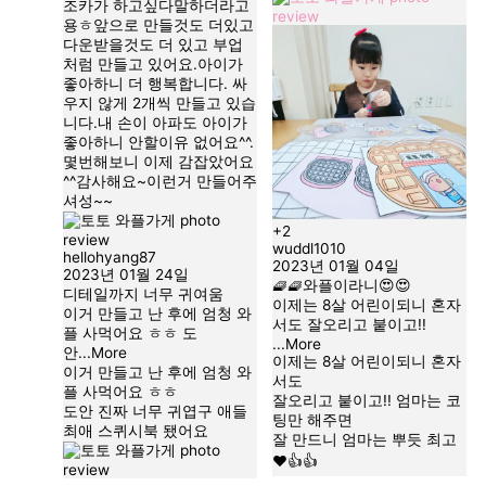
조카가 하고싶다말하더라고
용ㅎ앞으로 만들것도 더있고
다운받을것도 더 있고 부업
처럼 만들고 있어요.아이가
좋아하니 더 행복합니다. 싸
우지 않게 2개씩 만들고 있습
니다.내 손이 아파도 아이가
좋아하니 안할이유 없어요^^.
몇번해보니 이제 감잡았어요
^^감사해요~이런거 만들어주
셔성~~
+2
wuddl1010
hellohyang87
2023년 01월 04일
2023년 01월 24일
와플이라니
디테일까지 너무 귀여움
이제는 8살 어린이되니 혼자
이거 만들고 난 후에 엄청 와
서도 잘오리고 붙이고!!
플 사먹어요 ㅎㅎ 도
...More
안
...More
이제는 8살 어린이되니 혼자
이거 만들고 난 후에 엄청 와
서도
플 사먹어요 ㅎㅎ
잘오리고 붙이고!! 엄마는 코
도안 진짜 너무 귀엽구 애들
팅만 해주면
최애 스퀴시북 됐어요
잘 만드니 엄마는 뿌듯 최고