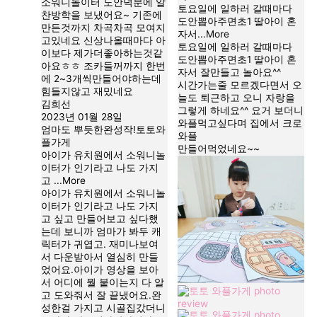
소워니놀이터 도안덕분에 알
토요일에 일하러 갈때마다
찬방학을 보냈어요~ 기존에
도안뽑아주면초1 딸아이 혼
만든것까지 차곡차곡 모여지
자서
...More
고있네요 신상나올때마다 아
토요일에 일하러 갈때마다
이보다 제가더좋아하는것같
도안뽑아주면초1 딸아이 혼
아요ㅎㅎ 조카들꺼까지 한번
자서 잘만들고 놀아요^^
에 2~3개씩만들어야하는데
시간가는줄 모르겠다면서 오
힘들지않고 재밌네요
늘도 퇴근하고 오니 자랑을
김희선
그렇게 하네요^^ 요거 보더니
2023년 01월 28일
와플먹고싶다며 집에서 크로
엄마도 뿌듯한완성작!토토와
와플
플가게
만들어먹었네요~~
아이가 유치원에서 소워니놀
이터가 인기라고 나도 가지
고
...More
아이가 유치원에서 소워니놀
이터가 인기라고 나도 가지
고 싶고 만들어보고 싶다했
는데 보니까 엄마가 봐두 캐
릭터가 귀엽고. 재미나보여
서 다운받아서 열심히 만들
었어요.아이가 영상을 보아
서 어디에 뭘 붙이는지 다 알
고 도와줘서 잘 끝냈어요.완
성한걸 가지고 시골집갔더니