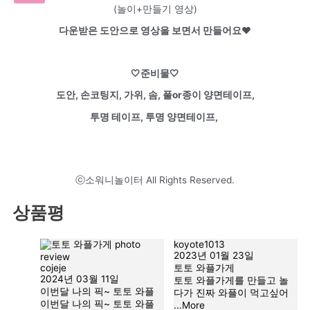
(놀이+만들기 영상)
​다운받은 도안으로 영상을 보면서 만들어요♥
준비물
도안,
손코팅지,
가위, 솜, 풀or종이 양면테이프,
투명 테이프, 투명 양면테이프,
ⓒ소워니놀이터 All Rights Reserved.
상품평
koyote1013
2023년 01월 23일
cojeje
토토 와플가게
2024년 03월 11일
토토 와플가게를 만들고 놀
이번달 나의 픽~ 토토 와플
다가 진짜 와플이 먹고싶어
이번달 나의 픽~ 토토 와플
...More