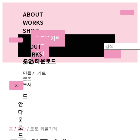
ABOUT
WORKS
SHOP
만들기 키트
굿즈
ABOUT
도서
WORKS
도안 다운로드
SHOP
만들기 키트
굿즈
도서
X
도
안
다
운
로
홈
/
도안
/ 토토 와플가게
드