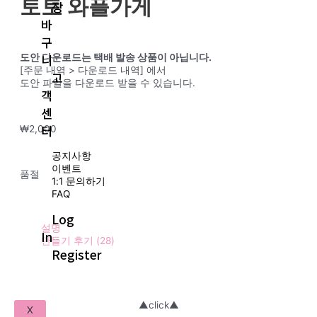
토토 와플가게
장
바
구
니
도안 다운로드는 택배 발송 상품이 아닙니다.
[주문 내역 > 다운로드 내역] 에서
고
도안 파일을 다운로드 받을 수 있습니다.
객
센
터
₩
2,000
공지사항
이벤트
품절
1:1 문의하기
FAQ
Log
설명
In
만들기 후기 (28)
Register
▲click▲
X