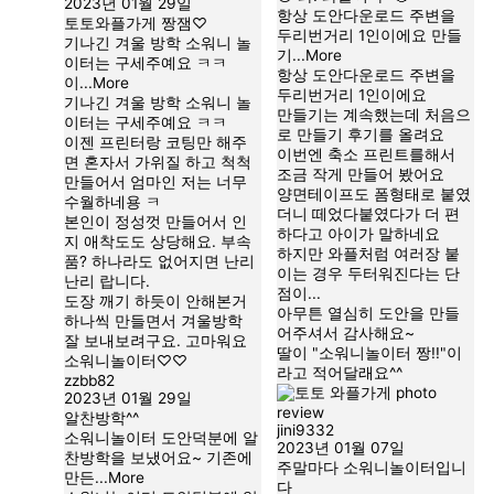
2023년 01월 29일
항상 도안다운로드 주변을
토토와플가게 짱잼♡
두리번거리 1인이에요 만들
기나긴 겨울 방학 소워니 놀
기
...More
이터는 구세주예요 ㅋㅋ
항상 도안다운로드 주변을
이
...More
두리번거리 1인이에요
기나긴 겨울 방학 소워니 놀
만들기는 계속했는데 처음으
이터는 구세주예요 ㅋㅋ
로 만들기 후기를 올려요
이젠 프린터랑 코팅만 해주
이번엔 축소 프린트를해서
면 혼자서 가위질 하고 척척
조금 작게 만들어 봤어요
만들어서 엄마인 저는 너무
양면테이프도 폼형태로 붙였
수월하네용 ㅋ
더니 떼었다붙였다가 더 편
본인이 정성껏 만들어서 인
하다고 아이가 말하네요
지 애착도도 상당해요. 부속
하지만 와플처럼 여러장 붙
품? 하나라도 없어지면 난리
이는 경우 두터워진다는 단
난리 랍니다.
점이...
도장 깨기 하듯이 안해본거
아무튼 열심히 도안을 만들
하나씩 만들면서 겨울방학
어주셔서 감사해요~
잘 보내보려구요. 고마워요
딸이 "소워니놀이터 짱!!"이
소워니놀이터♡♡
라고 적어달래요^^
zzbb82
2023년 01월 29일
알찬방학^^
jini9332
소워니놀이터 도안덕분에 알
2023년 01월 07일
찬방학을 보냈어요~ 기존에
주말마다 소워니놀이터입니
만든
...More
다