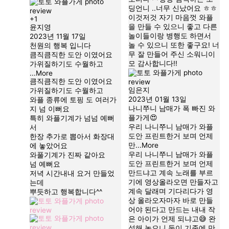
딩언니 ..너무 신났어요 ㅎㅎ
이것저것 자기 마음껏 와플
+1
을 만들 수 있으니 좋고 다른
윤지영
놀이들이랑 병행도 하면서
2023년 11월 17일
놀 수 있으니 또한 좋구요! 너
천원의 행복 입니다
무 잘 만들어 주신 소워니이
큼직큼직한 도안 이였어요
모 감사합니다!!
가위질하기도 수월하고
...More
큼직큼직한 도안 이였어요
임은지
가위질하기도 수월하고
2023년 01월 13일
와플 종류에 토핑 도 여러가
나니쭈니 남매가 폭 빠진 와
지 넘 이뻐요
플가게
특히 와플기계가 넘넘 예뻐
우리 나니쭈니 남매가 와플
서
도안 프린트한거 보며 언제
한장 추가로 뽑아서 화장대
만
...More
에 놓았어요
우리 나니쭈니 남매가 와플
와풀기계가 진짜 같아요
도안 프린트한거 보며 언제
넘 예뻐요
만드냐고 계속 노래를 부르
저녁 시간내내 요거 만들었
기에 영상올라오면 만들자고
는데
계속 달래며 기다리다가 영
뿌듯하고 행복합니다^^
상 올라오자마자 바로 만들
어야 된다고 만드는 내내 작
은 아이가 언제 되냐고
완
성해 놓으니 둘이 기존에 만