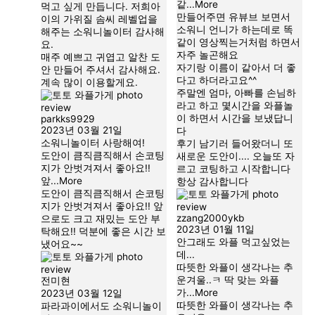
같
...More
먹고 싶게 만듭니다. 저희아
만들어주면 유뷰브 보면서
이의 가위질 솜씨 레벨업을
소워니 언니가 하는데로 똑
해주는 소워니놀이터 감사해
같이 영상찍는거처럼 하면서
요.
자주 놀곤해요
매주 예쁘고 귀엽고 알찬 도
자기랑 이름이 같아서 더 좋
안 만들어 주셔서 감사해요.
다고 하더라고요^^
계속 많이 이용할게요.
주말엔 엄마, 아빠를 손님하
라고 하고 몇시간을 와플놀
이 하면서 시간을 보냈답니
parkks9929
2023년 03월 21일
다
소워니놀이터 사랑해여!
후기 남기러 들어왔더니 또
도안이 큼직큼직해서 손코팅
새로운 도안이.... 오늘또 자
지가 안벗겨져서 좋아요!!
르고 코팅하고 시작합니다
앞
...More
항상 감사합니다
도안이 큼직큼직해서 손코팅
지가 안벗겨져서 좋아요!! 앞
zzang2000ykb
으로도 크고 재밌는 도안 부
2023년 01월 11일
탁해요!! 덕분에 좋은 시간 보
안그래도 와플 먹고싶었는
냈어요~~
데...
따뜻한 와플이 생각나는 추
운겨울..ㅋ 딱 맞는 와플
전미현
가
...More
2023년 03월 12일
따뜻한 와플이 생각나는 추
파라과이에서도 소워니놀이