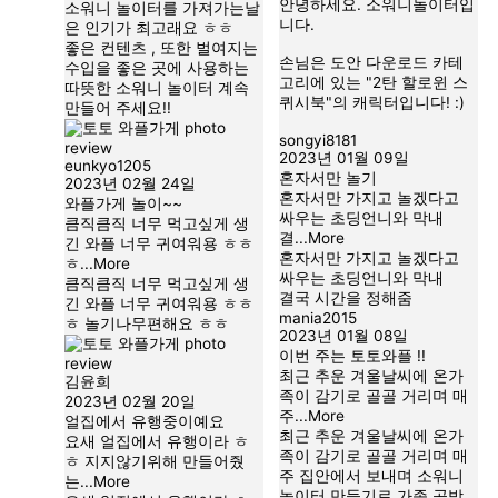
안녕하세요. 소워니놀이터입
소워니 놀이터를 가져가는날
니다.
은 인기가 최고래요 ㅎㅎ
좋은 컨텐츠 , 또한 벌여지는
손님은 도안 다운로드 카테
수입을 좋은 곳에 사용하는
고리에 있는 "2탄 할로윈 스
따뜻한 소워니 놀이터 계속
퀴시북"의 캐릭터입니다! :)
만들어 주세요!!
songyi8181
2023년 01월 09일
eunkyo1205
혼자서만 놀기
2023년 02월 24일
혼자서만 가지고 놀겠다고
와플가게 놀이~~
싸우는 초딩언니와 막내
큼직큼직 너무 먹고싶게 생
결
...More
긴 와플 너무 귀여워용 ㅎㅎ
혼자서만 가지고 놀겠다고
ㅎ
...More
싸우는 초딩언니와 막내
큼직큼직 너무 먹고싶게 생
결국 시간을 정해줌
긴 와플 너무 귀여워용 ㅎㅎ
mania2015
ㅎ 놀기나무편해요 ㅎㅎ
2023년 01월 08일
이번 주는 토토와플 !!
최근 추운 겨울날씨에 온가
김윤희
족이 감기로 골골 거리며 매
2023년 02월 20일
주
...More
얼집에서 유행중이예요
최근 추운 겨울날씨에 온가
요새 얼집에서 유행이라 ㅎ
족이 감기로 골골 거리며 매
ㅎ 지지않기위해 만들어줬
주 집안에서 보내며 소워니
는
...More
놀이터 만들기로 가족 공방