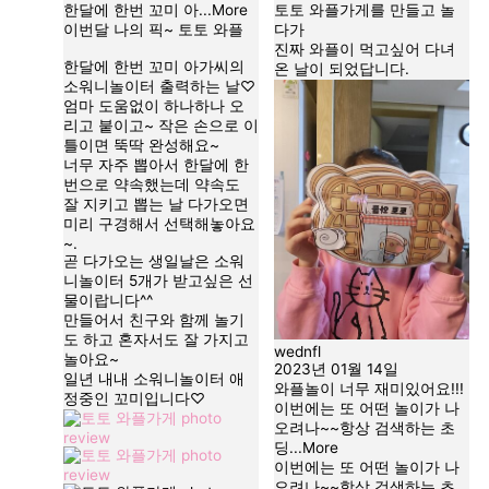
한달에 한번 꼬미 아
...More
토토 와플가게를 만들고 놀
이번달 나의 픽~ 토토 와플
다가
진짜 와플이 먹고싶어 다녀
한달에 한번 꼬미 아가씨의
온 날이 되었답니다.
소워니놀이터 출력하는 날♡
엄마 도움없이 하나하나 오
리고 붙이고~ 작은 손으로 이
틀이면 뚝딱 완성해요~
너무 자주 뽑아서 한달에 한
번으로 약속했는데 약속도
잘 지키고 뽑는 날 다가오면
미리 구경해서 선택해놓아요
~.
곧 다가오는 생일날은 소워
니놀이터 5개가 받고싶은 선
물이랍니다^^
만들어서 친구와 함께 놀기
도 하고 혼자서도 잘 가지고
wednfl
놀아요~
2023년 01월 14일
일년 내내 소워니놀이터 애
와플놀이 너무 재미있어요!!!
정중인 꼬미입니다♡
이번에는 또 어떤 놀이가 나
오려나~~항상 검색하는 초
딩
...More
이번에는 또 어떤 놀이가 나
오려나~~항상 검색하는 초