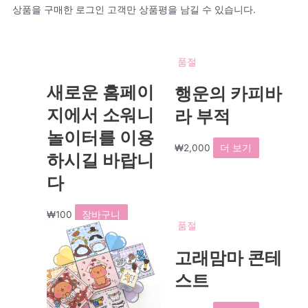
상품을 구매한 로그인 고객만 상품평을 남길 수 있습니다.
품절
새로운 홈페이
행운의 카피바
지에서 소워니
라 부적
놀이터를 이용
₩
2,000
더 보기
하시길 바랍니
다
₩
100
장바구니
품절
고래맘마 콘테
스트