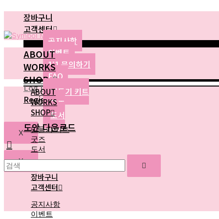
콘
장바구니
텐
츠
고객센터
로
공지사항
건
이벤트
ABOUT
너
1:1 문의하기
WORKS
뛰
FAQ
기
SHOP
Log In
만들기 키트
ABOUT
Register
WORKS
굿즈
SHOP
도서
도안 다운로드
만들기 키트
X
굿즈
도서
X
도안 다운로드
장바구니
고객센터
공지사항
이벤트