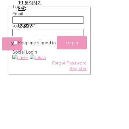
1:1 문의하기
Log In
FAQ
Email
Log In
Register
Password
Keep me signed in
X
Social Login
Forgot Password
Register