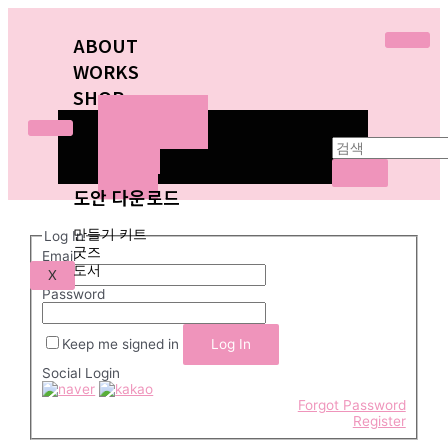
ABOUT
WORKS
SHOP
만들기 키트
굿즈
ABOUT
도서
WORKS
도안 다운로드
SHOP
만들기 키트
Log In
굿즈
Email
도서
X
Password
도
안
Keep me signed in
다
Social Login
운
로
Forgot Password
Register
드