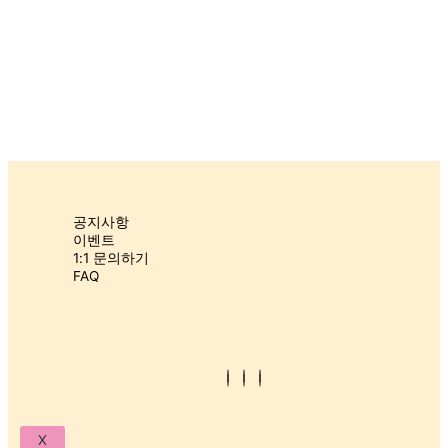
장
바
구
니
고
객
센
터
공지사항
이벤트
1:1 문의하기
(주)플레이 스튜디오 | 대표 : 조윤성 | 경기도 김포시 태장로 741, 537호 (장
FAQ
기동, 경동미르웰시티)
Log
TEL : 070-4242-2054 | 사업자등록번호 : 296-88-02723
In
통신판매업신고번호 : 2023-경기김포-1226
Register
©2022. SOWONY PLAYGROUND. All Rights Reserved.
X