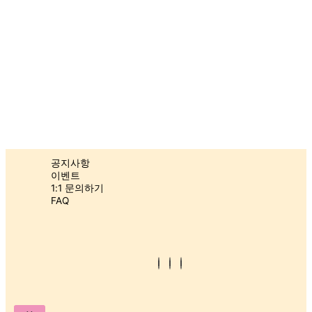
장
바
구
니
고
객
센
터
공지사항
이벤트
1:1 문의하기
(주)플레이 스튜디오 | 대표 : 조윤성 | 경기도 김포시 태장로 741, 537호 (장
FAQ
기동, 경동미르웰시티)
Log
TEL : 070-4242-2054 | 사업자등록번호 : 296-88-02723
In
통신판매업신고번호 : 2023-경기김포-1226
Register
©2022. SOWONY PLAYGROUND. All Rights Reserved.
X