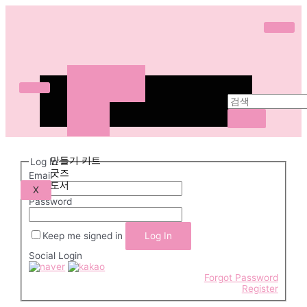
ABOUT
WORKS
SHOP
만들기 키트
굿즈
ABOUT
도서
WORKS
도안 다운로드
SHOP
만들기 키트
Log In
굿즈
Email
도서
X
Password
도
안
Keep me signed in
다
Social Login
운
로
Forgot Password
Register
드