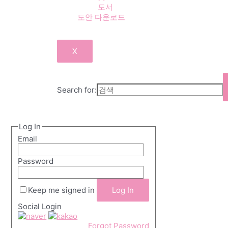
도서
도안 다운로드
X
Search for:
Log In
Email
Password
Keep me signed in
Social Login
Forgot Password