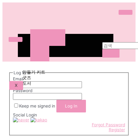
ABOUT
WORKS
SHOP
만들기 키트
굿즈
ABOUT
도서
WORKS
도안 다운로드
SHOP
만들기 키트
Log In
굿즈
Email
도서
X
Password
도
안
Keep me signed in
다
Social Login
운
로
Forgot Password
Register
드