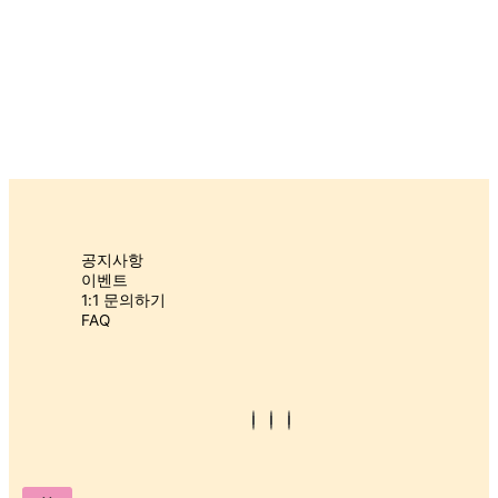
장
바
구
니
고
객
센
터
공지사항
이벤트
1:1 문의하기
(주)플레이 스튜디오 | 대표 : 조윤성 | 경기도 김포시 태장로 741, 537호 (장
FAQ
기동, 경동미르웰시티)
Log
TEL : 070-4242-2054 | 사업자등록번호 : 296-88-02723
In
통신판매업신고번호 : 2023-경기김포-1226
Register
©2022. SOWONY PLAYGROUND. All Rights Reserved.
X