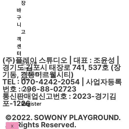
장
바
구
니
고
객
센
터
(주)플레이 스튜디오 | 대표 : 조윤성 |
공지사항
경기도 김포시 태장로 741, 537호 (장
이벤트
기동, 경동미르웰시티)
1:1 문의하기
FAQ
TEL : 070-4242-2054 | 사업자등록
번호 : 296-88-02723
Log
통신판매업신고번호 : 2023-경기김
In
포-1226
Register
©2022. SOWONY PLAYGROUND.
All Rights Reserved.
X