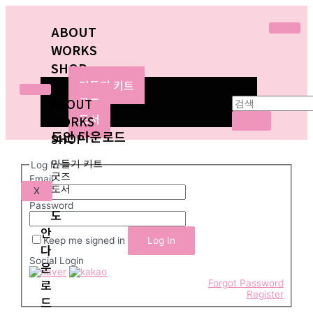
ABOUT
WORKS
SHOP
만들기 키트
굿즈
ABOUT
도서
WORKS
도안 다운로드
SHOP
만들기 키트
Log In
굿즈
Email
도서
X
Password
도
안
Keep me signed in
다
Social Login
운
로
Forgot Password
Register
드