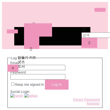
ABOUT
WORKS
SHOP
만들기 키트
굿즈
ABOUT
도서
WORKS
도안 다운로드
SHOP
만들기 키트
Log In
굿즈
Email
도서
X
Password
도
안
Keep me signed in
다
Social Login
운
로
Forgot Password
Register
드