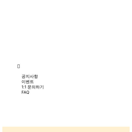
장
바
구
니
고
객
센
터
공지사항
이벤트
1:1 문의하기
FAQ
Log
In
Register