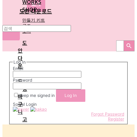
WORKS
도서
SHOP
도안 다운로드
만들기 키트
굿즈
도서
X
Search Button
도
Search
for:
안
다
Log In
운
Email
로
드
Password
장
바
Keep me signed in
구
Social Login
니
Forgot Password
고
Register
객
센