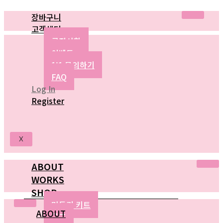
콘
장바구니
텐
츠
고객센터
로
공지사항
건
이벤트
너
뛰
1:1 문의하기
기
FAQ
Log In
Register
X
ABOUT
WORKS
SHOP
만들기 키트
ABOUT
굿즈