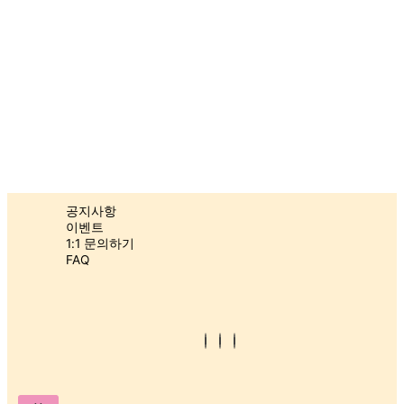
장
바
구
니
고
객
센
터
공지사항
이벤트
1:1 문의하기
(주)플레이 스튜디오 | 대표 : 조윤성 | 경기도 김포시 태장로 741, 537호 (장
FAQ
기동, 경동미르웰시티)
Log
TEL : 070-4242-2054 | 사업자등록번호 : 296-88-02723
In
통신판매업신고번호 : 2023-경기김포-1226
Register
©2022. SOWONY PLAYGROUND. All Rights Reserved.
X