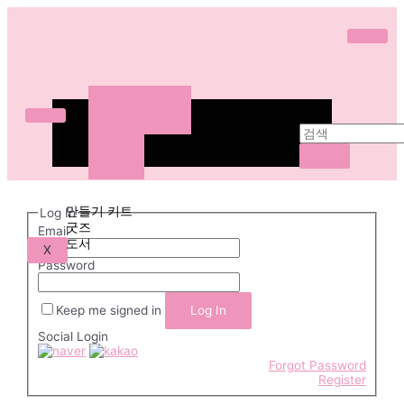
ABOUT
WORKS
SHOP
만들기 키트
굿즈
ABOUT
도서
WORKS
도안 다운로드
SHOP
만들기 키트
Log In
굿즈
Email
도서
X
Password
도
안
Keep me signed in
다
Social Login
운
로
Forgot Password
Register
드