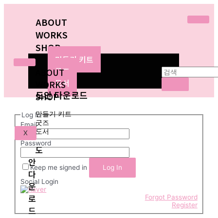
ABOUT
WORKS
SHOP
만들기 키트
굿즈
ABOUT
도서
WORKS
도안 다운로드
SHOP
만들기 키트
Log In
굿즈
Email
도서
X
Password
도
안
Keep me signed in
다
Social Login
운
로
Forgot Password
Register
드