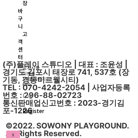
장
바
구
니
고
객
센
터
(주)플레이 스튜디오 | 대표 : 조윤성 |
공지사항
경기도 김포시 태장로 741, 537호 (장
이벤트
기동, 경동미르웰시티)
1:1 문의하기
FAQ
TEL : 070-4242-2054 | 사업자등록
번호 : 296-88-02723
Log
통신판매업신고번호 : 2023-경기김
In
포-1226
Register
©2022. SOWONY PLAYGROUND.
All Rights Reserved.
X